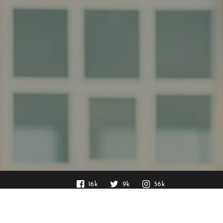
16k
9k
56k