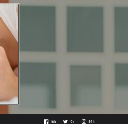
16k
9k
56k